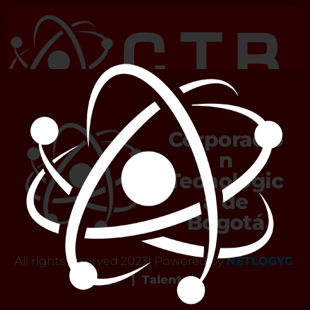
Finalizar VIDEOLLAMADA
Corporació
n
Tecnológic
a de
Bogotá
All rights reserved 2023| Powered by
NETLOGYC
|
Talent