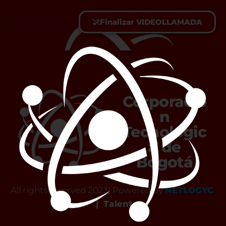
Finalizar VIDEOLLAMADA
Corporació
n
Tecnológic
a de
Bogotá
All rights reserved 2023| Powered by
NETLOGYC
|
Talent