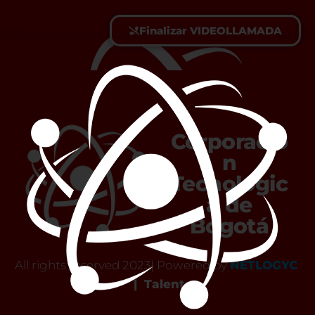
Finalizar VIDEOLLAMADA
Corporació
n
Tecnológic
a de
Bogotá
All rights reserved 2023| Powered by
NETLOGYC
|
Talent