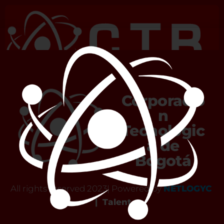
Finalizar VIDEOLLAMADA
Corporació
n
Tecnológic
a de
Bogotá
All rights reserved 2023| Powered by
NETLOGYC
|
Talent