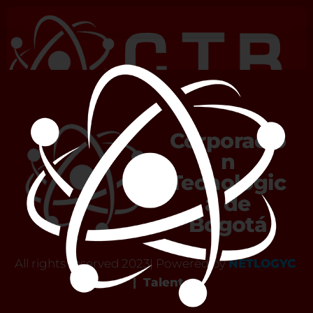
Finalizar VIDEOLLAMADA
Corporació
n
Tecnológic
a de
Bogotá
All rights reserved 2023| Powered by
NETLOGYC
|
Talent