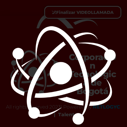
Finalizar VIDEOLLAMADA
Corporació
n
Tecnológic
a de
Bogotá
All rights reserved 2023| Powered by
NETLOGYC
|
Talent